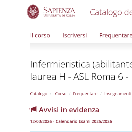
Catalogo de
S
k
i
Il corso
Iscriversi
Frequentar
p
t
o
m
Infermieristica (abilitan
a
i
laurea H - ASL Roma 6 -
n
c
o
n
Catalogo
Corso
Frequentare
Insegnamenti
t
e
Avvisi in evidenza
n
t
12/03/2026 - Calendario Esami 2025/2026