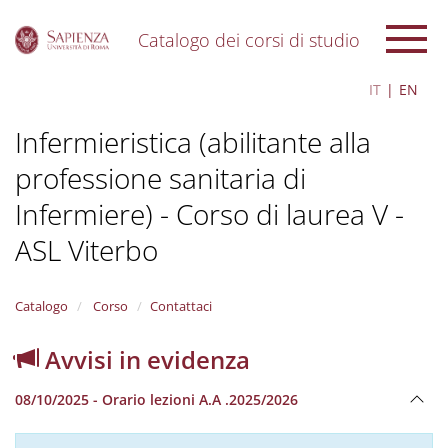
Catalogo dei corsi di studio
S
IT
EN
k
i
Infermieristica (abilitante alla
p
t
professione sanitaria di
o
m
Infermiere) - Corso di laurea V -
a
i
ASL Viterbo
n
c
o
Catalogo
Corso
Contattaci
n
t
Avvisi in evidenza
e
n
t
08/10/2025 - Orario lezioni A.A .2025/2026