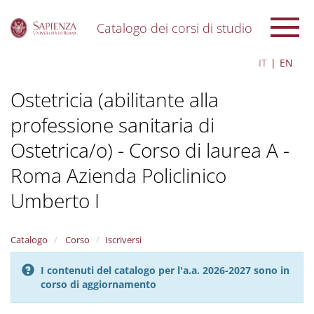
Catalogo dei corsi di studio
S
IT
EN
k
i
Ostetricia (abilitante alla
p
t
professione sanitaria di
o
m
Ostetrica/o) - Corso di laurea A -
a
i
Roma Azienda Policlinico
n
c
Umberto I
o
n
t
Catalogo
Corso
Iscriversi
e
n
I contenuti del catalogo per l'a.a. 2026-2027 sono in
t
corso di aggiornamento