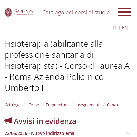
Catalogo dei corsi di studio
S
IT
EN
k
i
Fisioterapia (abilitante alla
p
t
professione sanitaria di
o
m
Fisioterapista) - Corso di laurea A
a
i
- Roma Azienda Policlinico
n
c
Umberto I
o
n
t
Catalogo
Corso
Frequentare
Insegnamenti
Canale
e
n
Avvisi in evidenza
t
22/06/2026 - Nuovo indirizzo email