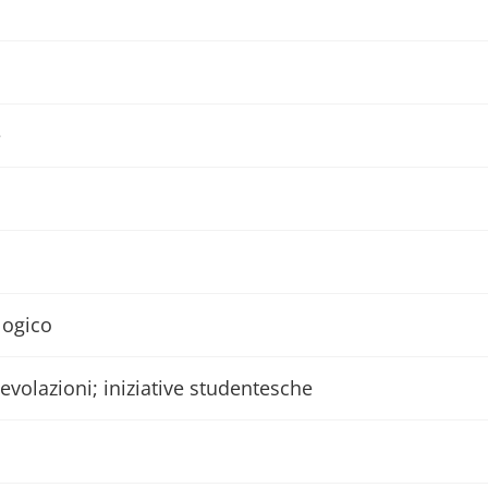
e
logico
gevolazioni; iniziative studentesche