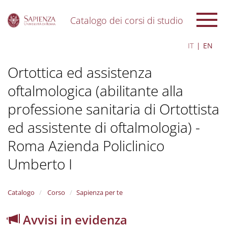
Catalogo dei corsi di studio
S
IT
EN
k
i
Ortottica ed assistenza
p
t
oftalmologica (abilitante alla
o
m
professione sanitaria di Ortottista
a
i
ed assistente di oftalmologia) -
n
c
Roma Azienda Policlinico
o
Umberto I
n
t
e
n
Catalogo
Corso
Sapienza per te
t
Avvisi in evidenza