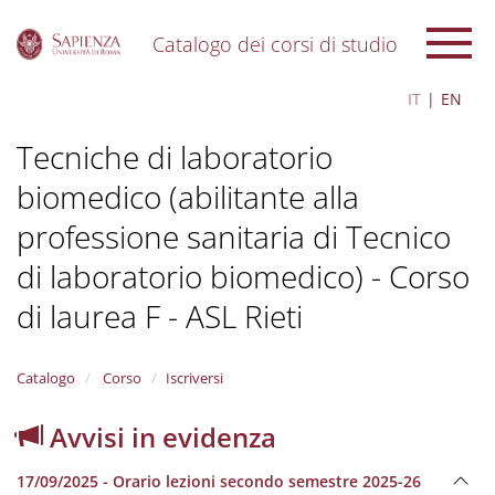
Catalogo dei corsi di studio
S
IT
EN
k
i
Tecniche di laboratorio
p
t
biomedico (abilitante alla
o
m
professione sanitaria di Tecnico
a
i
di laboratorio biomedico) - Corso
n
c
di laurea F - ASL Rieti
o
n
t
Catalogo
Corso
Iscriversi
e
n
Avvisi in evidenza
t
17/09/2025 - Orario lezioni secondo semestre 2025-26