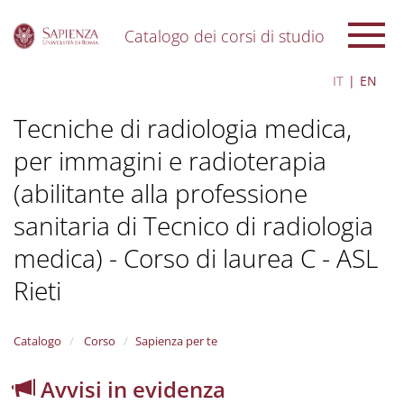
Catalogo dei corsi di studio
S
IT
EN
k
i
Tecniche di radiologia medica,
p
t
per immagini e radioterapia
o
m
(abilitante alla professione
a
i
sanitaria di Tecnico di radiologia
n
c
medica) - Corso di laurea C - ASL
o
Rieti
n
t
e
n
Catalogo
Corso
Sapienza per te
t
Avvisi in evidenza