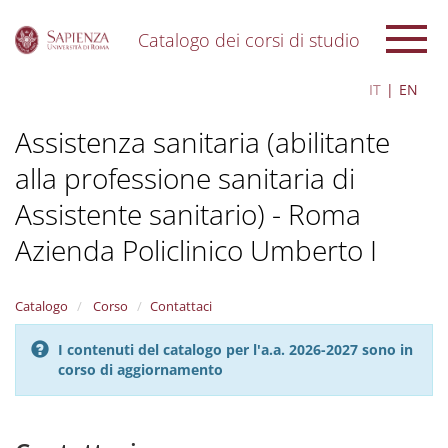
Catalogo dei corsi di studio
S
IT
EN
k
i
Assistenza sanitaria (abilitante
p
t
alla professione sanitaria di
o
m
Assistente sanitario) - Roma
a
i
Azienda Policlinico Umberto I
n
c
o
Catalogo
Corso
Contattaci
n
t
I contenuti del catalogo per l'a.a. 2026-2027 sono in
e
corso di aggiornamento
n
t