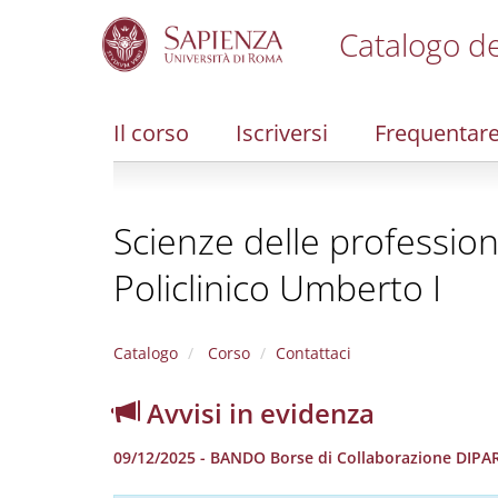
Catalogo de
S
k
i
Il corso
Iscriversi
Frequentar
p
t
o
m
Scienze delle profession
a
i
Policlinico Umberto I
n
c
o
n
Catalogo
Corso
Contattaci
t
e
Avvisi in evidenza
n
t
09/12/2025 - BANDO Borse di Collaborazione DI