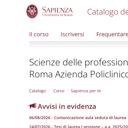
Catalogo de
S
k
i
Il corso
Iscriversi
Frequentar
p
t
o
m
Scienze delle profession
a
i
Roma Azienda Policlinic
n
c
o
n
Catalogo
Corso
Sapienza per te
t
e
Avvisi in evidenza
n
t
06/08/2026 - Comunicazione aula seduta di laurea
24/07/2026 - Tesi di laurea I sessione – a.a. 2025/2