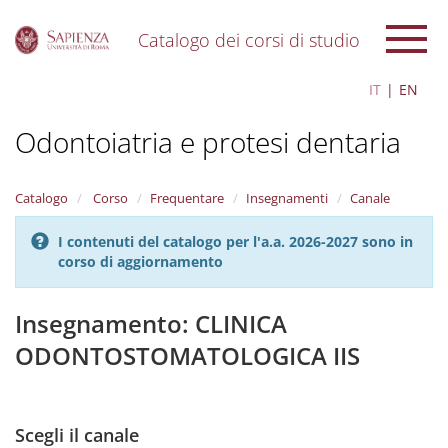
Catalogo dei corsi di studio
S
IT
EN
k
i
Odontoiatria e protesi dentaria
p
t
o
m
Catalogo
Corso
Frequentare
Insegnamenti
Canale
a
i
I contenuti del catalogo per l'a.a. 2026-2027 sono in
n
corso di aggiornamento
c
o
n
Insegnamento: CLINICA
t
ODONTOSTOMATOLOGICA IIS
e
n
t
Scegli il canale