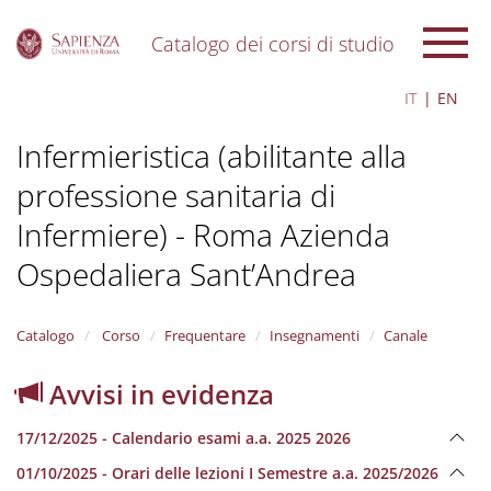
Catalogo dei corsi di studio
S
IT
EN
k
i
Infermieristica (abilitante alla
p
t
professione sanitaria di
o
m
Infermiere) - Roma Azienda
a
i
Ospedaliera Sant’Andrea
n
c
o
Catalogo
Corso
Frequentare
Insegnamenti
Canale
n
t
Avvisi in evidenza
e
n
t
17/12/2025 - Calendario esami a.a. 2025 2026
01/10/2025 - Orari delle lezioni I Semestre a.a. 2025/2026