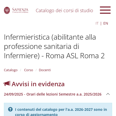
Catalogo dei corsi di studio
S
IT
EN
k
i
Infermieristica (abilitante alla
p
t
professione sanitaria di
o
m
Infermiere) - Roma ASL Roma 2
a
i
n
Catalogo
Corso
Docenti
c
o
n
Avvisi in evidenza
t
e
24/09/2025 - Orari delle lezioni Semestre a.a. 2025/2026
n
t
I contenuti del catalogo per l'a.a. 2026-2027 sono in
corso di aggiornamento