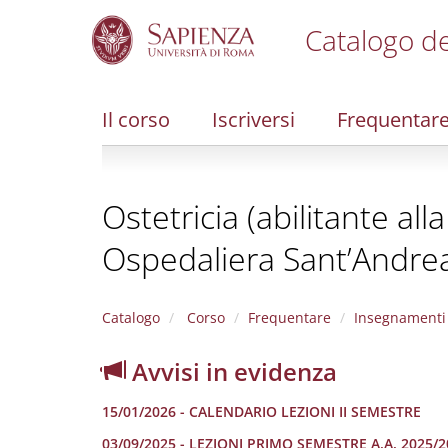
Catalogo de
S
k
i
Il corso
Iscriversi
Frequentar
p
t
o
m
Ostetricia (abilitante al
a
i
Ospedaliera Sant’Andre
n
c
o
n
Catalogo
Corso
Frequentare
Insegnamenti
t
e
Avvisi in evidenza
n
t
15/01/2026 - CALENDARIO LEZIONI II SEMESTRE
03/09/2025 - LEZIONI PRIMO SEMESTRE A.A. 2025/2