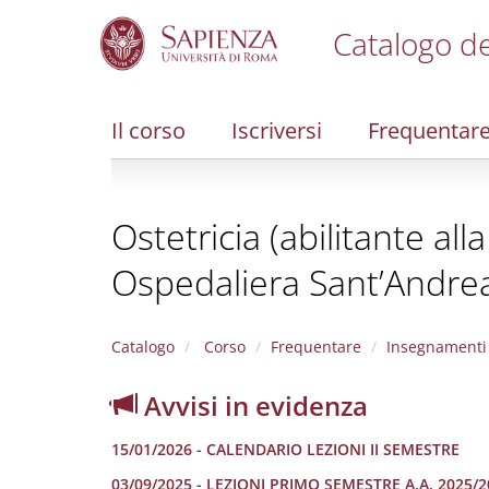
Catalogo de
S
k
i
Il corso
Iscriversi
Frequentar
p
t
o
m
Ostetricia (abilitante al
a
i
Ospedaliera Sant’Andre
n
c
o
n
Catalogo
Corso
Frequentare
Insegnamenti
t
e
Avvisi in evidenza
n
t
15/01/2026 - CALENDARIO LEZIONI II SEMESTRE
03/09/2025 - LEZIONI PRIMO SEMESTRE A.A. 2025/2