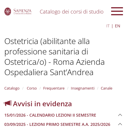
Catalogo dei corsi di studio
S
IT
EN
k
i
Ostetricia (abilitante alla
p
t
professione sanitaria di
o
m
Ostetrica/o) - Roma Azienda
a
i
Ospedaliera Sant’Andrea
n
c
o
Catalogo
Corso
Frequentare
Insegnamenti
Canale
n
t
Avvisi in evidenza
e
n
t
15/01/2026 - CALENDARIO LEZIONI II SEMESTRE
03/09/2025 - LEZIONI PRIMO SEMESTRE A.A. 2025/2026