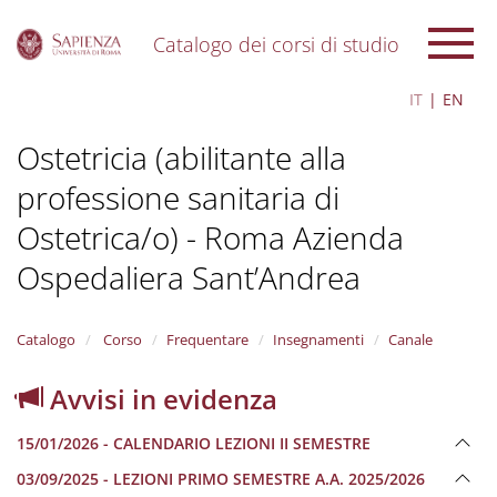
Catalogo dei corsi di studio
S
IT
EN
k
i
Ostetricia (abilitante alla
p
t
professione sanitaria di
o
m
Ostetrica/o) - Roma Azienda
a
i
Ospedaliera Sant’Andrea
n
c
o
Catalogo
Corso
Frequentare
Insegnamenti
Canale
n
t
Avvisi in evidenza
e
n
t
15/01/2026 - CALENDARIO LEZIONI II SEMESTRE
03/09/2025 - LEZIONI PRIMO SEMESTRE A.A. 2025/2026