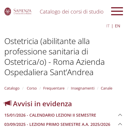
Catalogo dei corsi di studio
S
IT
EN
k
i
Ostetricia (abilitante alla
p
t
professione sanitaria di
o
m
Ostetrica/o) - Roma Azienda
a
i
Ospedaliera Sant’Andrea
n
c
o
Catalogo
Corso
Frequentare
Insegnamenti
Canale
n
t
Avvisi in evidenza
e
n
t
15/01/2026 - CALENDARIO LEZIONI II SEMESTRE
03/09/2025 - LEZIONI PRIMO SEMESTRE A.A. 2025/2026