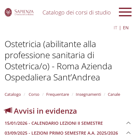
Catalogo dei corsi di studio
S
IT
EN
k
i
Ostetricia (abilitante alla
p
t
professione sanitaria di
o
m
Ostetrica/o) - Roma Azienda
a
i
Ospedaliera Sant’Andrea
n
c
o
Catalogo
Corso
Frequentare
Insegnamenti
Canale
n
t
Avvisi in evidenza
e
n
t
15/01/2026 - CALENDARIO LEZIONI II SEMESTRE
03/09/2025 - LEZIONI PRIMO SEMESTRE A.A. 2025/2026