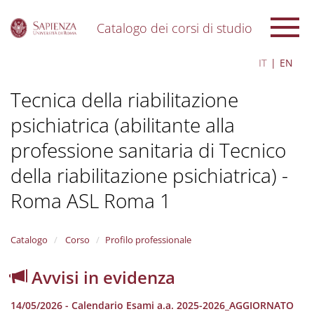
Catalogo dei corsi di studio
S
IT
EN
k
i
Tecnica della riabilitazione
p
t
psichiatrica (abilitante alla
o
m
professione sanitaria di Tecnico
a
i
della riabilitazione psichiatrica) -
n
c
Roma ASL Roma 1
o
n
t
Catalogo
Corso
Profilo professionale
e
n
Avvisi in evidenza
t
14/05/2026 - Calendario Esami a.a. 2025-2026_AGGIORNATO