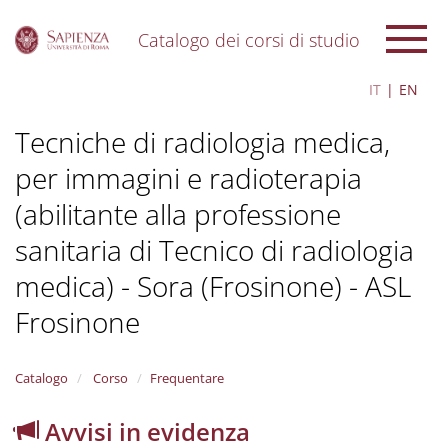
Catalogo dei corsi di studio
S
IT
EN
k
i
Tecniche di radiologia medica,
p
t
per immagini e radioterapia
o
m
(abilitante alla professione
a
i
sanitaria di Tecnico di radiologia
n
c
medica) - Sora (Frosinone) - ASL
o
Frosinone
n
t
e
n
Catalogo
Corso
Frequentare
t
Avvisi in evidenza