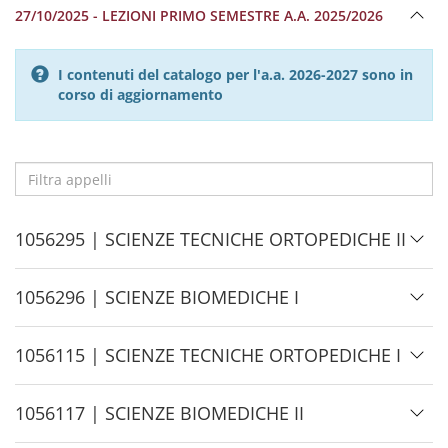
27/10/2025 - LEZIONI PRIMO SEMESTRE A.A. 2025/2026
I contenuti del catalogo per l'a.a. 2026-2027 sono in
corso di aggiornamento
Filtra
appelli
H
1056295 | SCIENZE TECNICHE ORTOPEDICHE II
i
d
H
1056296 | SCIENZE BIOMEDICHE I
e
i
d
H
1056115 | SCIENZE TECNICHE ORTOPEDICHE I
e
i
d
H
1056117 | SCIENZE BIOMEDICHE II
e
i