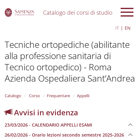
Catalogo dei corsi di studio
S
IT
EN
k
i
Tecniche ortopediche (abilitante
p
t
alla professione sanitaria di
o
m
Tecnico ortopedico) - Roma
a
i
Azienda Ospedaliera Sant’Andrea
n
c
o
Catalogo
Corso
Frequentare
Appelli
n
t
Avvisi in evidenza
e
n
t
23/03/2026 - CALENDARIO APPELLI ESAMI
26/02/2026 - Orario lezioni secondo semestre 2025-2026