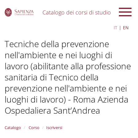
Catalogo dei corsi di studio
S
IT
EN
k
i
Tecniche della prevenzione
p
t
nell'ambiente e nei luoghi di
o
m
lavoro (abilitante alla professione
a
i
sanitaria di Tecnico della
n
c
prevenzione nell'ambiente e nei
o
luoghi di lavoro) - Roma Azienda
n
t
Ospedaliera Sant’Andrea
e
n
t
Catalogo
Corso
Iscriversi