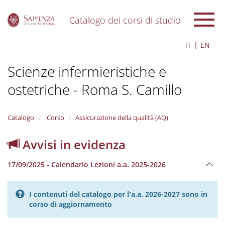
Catalogo dei corsi di studio
S
IT
EN
k
i
Scienze infermieristiche e
p
t
ostetriche - Roma S. Camillo
o
m
a
i
Catalogo
Corso
Assicurazione della qualità (AQ)
n
c
Avvisi in evidenza
o
n
17/09/2025 - Calendario Lezioni a.a. 2025-2026
t
e
n
I contenuti del catalogo per l'a.a. 2026-2027 sono in
t
corso di aggiornamento