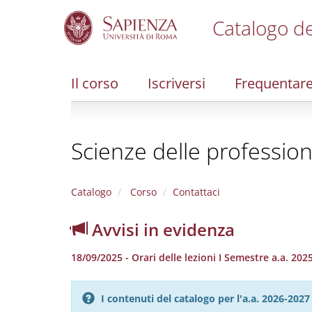
Catalogo de
S
k
i
Il corso
Iscriversi
Frequentar
p
t
o
m
Scienze delle profession
a
i
n
c
Catalogo
Corso
Contattaci
o
n
Avvisi in evidenza
t
e
18/09/2025 - Orari delle lezioni I Semestre a.a. 202
n
t
I contenuti del catalogo per l'a.a. 2026-20