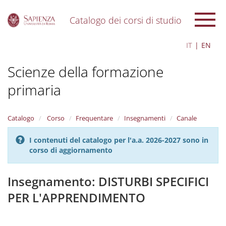
Catalogo dei corsi di studio
S
IT
EN
k
i
Scienze della formazione
p
t
primaria
o
m
a
i
Catalogo
Corso
Frequentare
Insegnamenti
Canale
n
c
I contenuti del catalogo per l'a.a. 2026-2027 sono in
o
corso di aggiornamento
n
t
Insegnamento: DISTURBI SPECIFICI
e
n
PER L'APPRENDIMENTO
t