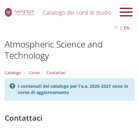
Catalogo dei corsi di studio
S
IT
EN
k
i
Atmospheric Science and
p
t
Technology
o
m
a
i
Catalogo
Corso
Contattaci
n
c
I contenuti del catalogo per l'a.a. 2026-2027 sono in
o
corso di aggiornamento
n
t
e
Contattaci
n
t