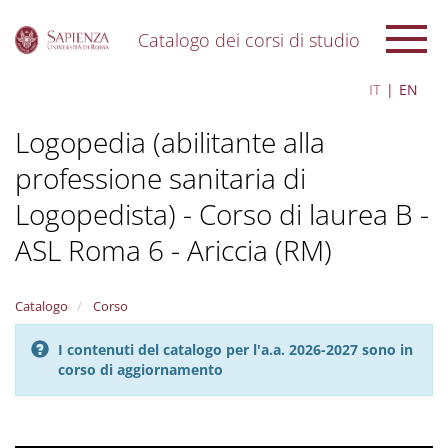
Catalogo dei corsi di studio
S
IT
EN
k
i
Logopedia (abilitante alla
p
t
professione sanitaria di
o
m
Logopedista) - Corso di laurea B -
a
i
ASL Roma 6 - Ariccia (RM)
n
c
o
Catalogo
Corso
n
t
I contenuti del catalogo per l'a.a. 2026-2027 sono in
e
corso di aggiornamento
n
t