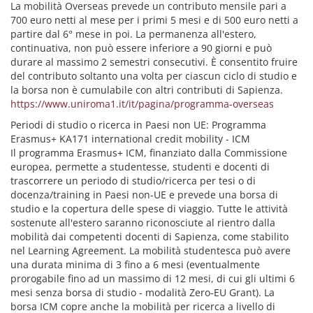
La mobilità Overseas prevede un contributo mensile pari a
700 euro netti al mese per i primi 5 mesi e di 500 euro netti a
partire dal 6° mese in poi. La permanenza all'estero,
continuativa, non può essere inferiore a 90 giorni e può
durare al massimo 2 semestri consecutivi. È consentito fruire
del contributo soltanto una volta per ciascun ciclo di studio e
la borsa non è cumulabile con altri contributi di Sapienza.
https://www.uniroma1.it/it/pagina/programma-overseas
Periodi di studio o ricerca in Paesi non UE: Programma
Erasmus+ KA171 international credit mobility - ICM
Il programma Erasmus+ ICM, finanziato dalla Commissione
europea, permette a studentesse, studenti e docenti di
trascorrere un periodo di studio/ricerca per tesi o di
docenza/training in Paesi non-UE e prevede una borsa di
studio e la copertura delle spese di viaggio. Tutte le attività
sostenute all'estero saranno riconosciute al rientro dalla
mobilità dai competenti docenti di Sapienza, come stabilito
nel Learning Agreement. La mobilità studentesca può avere
una durata minima di 3 fino a 6 mesi (eventualmente
prorogabile fino ad un massimo di 12 mesi, di cui gli ultimi 6
mesi senza borsa di studio - modalità Zero-EU Grant). La
borsa ICM copre anche la mobilità per ricerca a livello di