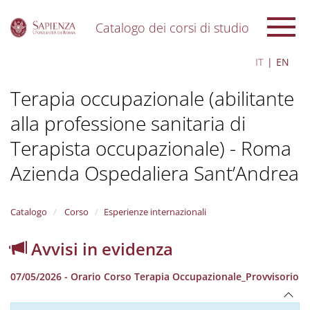
Catalogo dei corsi di studio
S
IT
EN
k
i
Terapia occupazionale (abilitante
p
t
alla professione sanitaria di
o
m
Terapista occupazionale) - Roma
a
i
Azienda Ospedaliera Sant’Andrea
n
c
o
Catalogo
Corso
Esperienze internazionali
n
t
Avvisi in evidenza
e
n
t
07/05/2026 - Orario Corso Terapia Occupazionale_Provvisorio