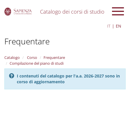
Catalogo dei corsi di studio
S
IT
EN
k
i
Frequentare
p
t
o
m
Catalogo
Corso
Frequentare
a
Compilazione del piano di studi
i
n
I contenuti del catalogo per l'a.a. 2026-2027 sono in
c
corso di aggiornamento
o
n
t
e
n
t