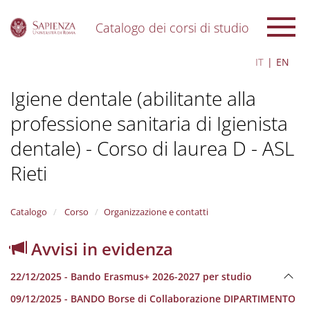
Catalogo dei corsi di studio
S
IT
EN
k
i
Igiene dentale (abilitante alla
p
t
professione sanitaria di Igienista
o
m
dentale) - Corso di laurea D - ASL
a
i
Rieti
n
c
o
Catalogo
Corso
Organizzazione e contatti
n
t
Avvisi in evidenza
e
n
t
22/12/2025 - Bando Erasmus+ 2026-2027 per studio
09/12/2025 - BANDO Borse di Collaborazione DIPARTIMENTO