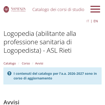
Catalogo dei corsi di studio
S
IT
EN
k
i
Logopedia (abilitante alla
p
t
professione sanitaria di
o
m
Logopedista) - ASL Rieti
a
i
n
Catalogo
Corso
Avvisi
c
o
n
I contenuti del catalogo per l'a.a. 2026-2027 sono in
t
corso di aggiornamento
e
n
t
Avvisi