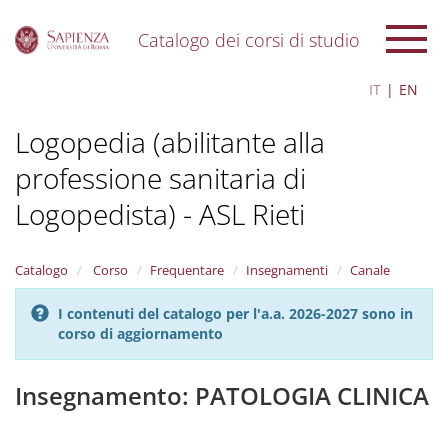
Catalogo dei corsi di studio
S
IT
EN
k
i
Logopedia (abilitante alla
p
t
professione sanitaria di
o
m
Logopedista) - ASL Rieti
a
i
n
Catalogo
Corso
Frequentare
Insegnamenti
Canale
c
o
n
I contenuti del catalogo per l'a.a. 2026-2027 sono in
t
corso di aggiornamento
e
n
Insegnamento: PATOLOGIA CLINICA
t