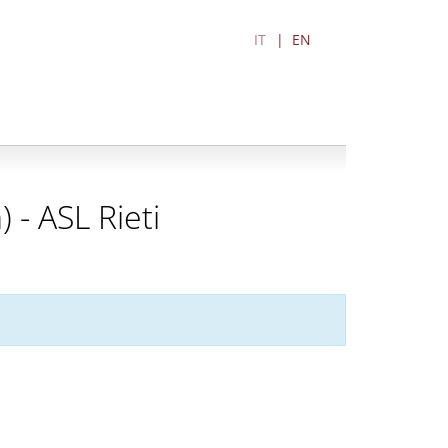
IT
EN
) - ASL Rieti