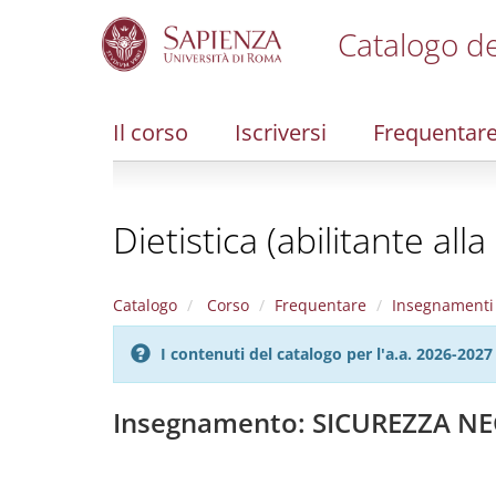
Catalogo de
S
k
i
Il corso
Iscriversi
Frequentar
p
t
o
m
Dietistica (abilitante all
a
i
n
c
Catalogo
Corso
Frequentare
Insegnamenti
o
n
I contenuti del catalogo per l'a.a. 2026-20
t
e
n
Insegnamento: SICUREZZA NE
t