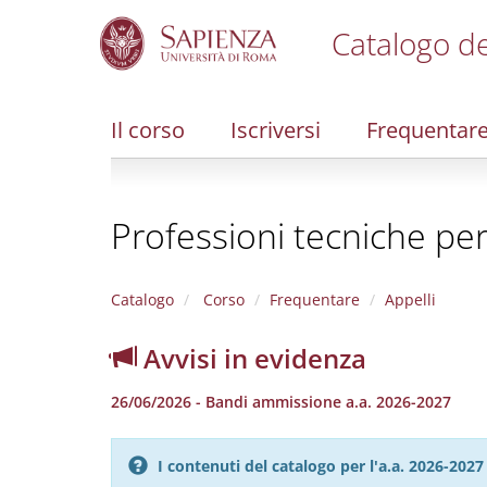
Catalogo de
S
k
i
Il corso
Iscriversi
Frequentar
p
t
o
m
Professioni tecniche per l
a
i
n
c
Catalogo
Corso
Frequentare
Appelli
o
n
Avvisi in evidenza
t
e
26/06/2026 - Bandi ammissione a.a. 2026-2027
n
t
I contenuti del catalogo per l'a.a. 2026-20