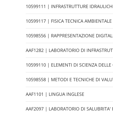
d
H
10599111 | INFRASTRUTTURE IDRAULICH
e
i
d
H
10599117 | FISICA TECNICA AMBIENTALE
e
i
d
H
10598556 | RAPPRESENTAZIONE DIGITAL
e
i
d
H
AAF1282 | LABORATORIO DI INFRASTRUT
e
i
d
H
10599110 | ELEMENTI DI SCIENZA DELLE
e
i
d
H
10598558 | METODI E TECNICHE DI VAL
e
i
d
H
AAF1101 | LINGUA INGLESE
e
i
d
H
AAF2097 | LABORATORIO DI SALUBRITA