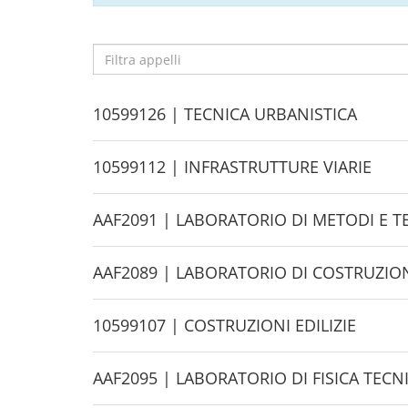
Filtra
appelli
H
10599126 | TECNICA URBANISTICA
i
d
H
10599112 | INFRASTRUTTURE VIARIE
e
i
d
H
AAF2091 | LABORATORIO DI METODI E T
e
i
d
H
AAF2089 | LABORATORIO DI COSTRUZIONI
e
i
d
H
10599107 | COSTRUZIONI EDILIZIE
e
i
d
H
AAF2095 | LABORATORIO DI FISICA TEC
e
i