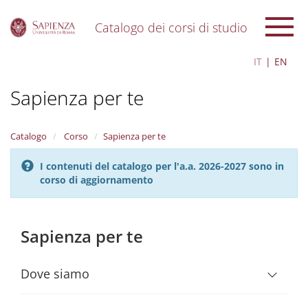
Catalogo dei corsi di studio
S
IT
EN
k
i
Sapienza per te
p
t
o
m
Catalogo
Corso
Sapienza per te
a
i
I contenuti del catalogo per l'a.a. 2026-2027 sono in
n
corso di aggiornamento
c
o
n
t
Sapienza per te
e
n
t
Dove siamo