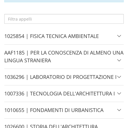
Filtra
appelli
H
1025854 | FISICA TECNICA AMBIENTALE
i
d
H
AAF1185 | PER LA CONOSCENZA DI ALMENO UNA
e
i
LINGUA STRANIERA
d
e
H
1036296 | LABORATORIO DI PROGETTAZIONE I
i
d
H
1007336 | TECNOLOGIA DELL'ARCHITETTURA I
e
i
d
H
1010655 | FONDAMENTI DI URBANISTICA
e
i
d
H
1026600 | STORIA DELL'ARCHITETTURA