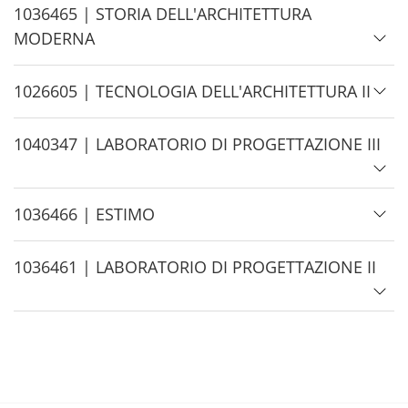
e
H
1036465 | STORIA DELL'ARCHITETTURA
i
MODERNA
d
e
H
1026605 | TECNOLOGIA DELL'ARCHITETTURA II
i
d
H
1040347 | LABORATORIO DI PROGETTAZIONE III
e
i
d
H
1036466 | ESTIMO
e
i
d
H
1036461 | LABORATORIO DI PROGETTAZIONE II
e
i
d
e