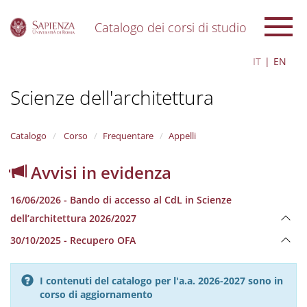
Catalogo dei corsi di studio
S
IT
EN
k
i
Scienze dell'architettura
p
t
o
m
Catalogo
Corso
Frequentare
Appelli
a
i
Avvisi in evidenza
n
c
16/06/2026 - Bando di accesso al CdL in Scienze
o
n
dell’architettura 2026/2027
t
30/10/2025 - Recupero OFA
e
n
t
I contenuti del catalogo per l'a.a. 2026-2027 sono in
corso di aggiornamento