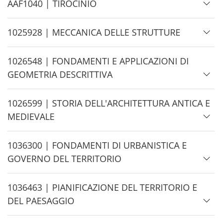
d
H
AAF1040 | TIROCINIO
e
i
d
H
1025928 | MECCANICA DELLE STRUTTURE
e
i
d
H
1026548 | FONDAMENTI E APPLICAZIONI DI
e
i
GEOMETRIA DESCRITTIVA
d
e
H
1026599 | STORIA DELL'ARCHITETTURA ANTICA E
i
MEDIEVALE
d
e
H
1036300 | FONDAMENTI DI URBANISTICA E
i
GOVERNO DEL TERRITORIO
d
e
H
1036463 | PIANIFICAZIONE DEL TERRITORIO E
i
DEL PAESAGGIO
d