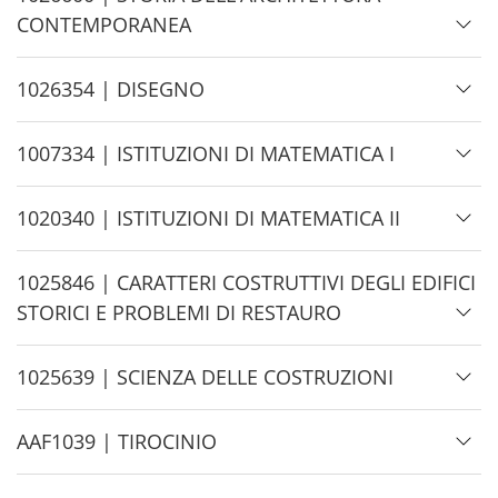
e
i
CONTEMPORANEA
d
e
H
1026354 | DISEGNO
i
d
H
1007334 | ISTITUZIONI DI MATEMATICA I
e
i
d
H
1020340 | ISTITUZIONI DI MATEMATICA II
e
i
d
H
1025846 | CARATTERI COSTRUTTIVI DEGLI EDIFICI
e
i
STORICI E PROBLEMI DI RESTAURO
d
e
H
1025639 | SCIENZA DELLE COSTRUZIONI
i
d
H
AAF1039 | TIROCINIO
e
i