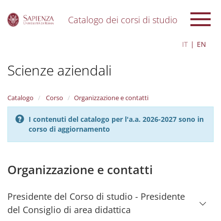
Catalogo dei corsi di studio
S
IT
EN
k
i
Scienze aziendali
p
t
o
m
Catalogo
Corso
Organizzazione e contatti
a
i
I contenuti del catalogo per l'a.a. 2026-2027 sono in
n
corso di aggiornamento
c
o
n
t
Organizzazione e contatti
e
n
t
Presidente del Corso di studio - Presidente
del Consiglio di area didattica