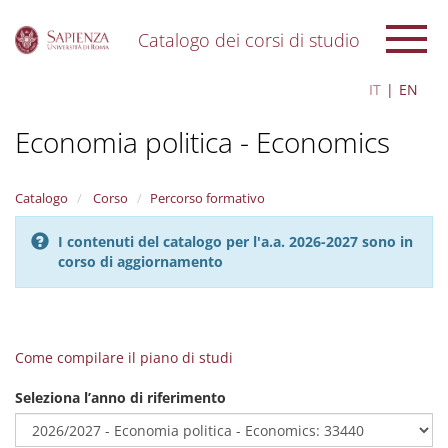
Catalogo dei corsi di studio
S
IT
EN
k
i
Economia politica - Economics
p
t
o
m
Catalogo
Corso
Percorso formativo
a
i
I contenuti del catalogo per l'a.a. 2026-2027 sono in
n
corso di aggiornamento
c
o
n
t
e
Come compilare il piano di studi
n
t
Seleziona l’anno di riferimento