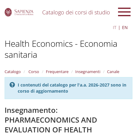
Catalogo dei corsi di studio
S
IT
EN
k
i
Health Economics - Economia
p
t
sanitaria
o
m
a
i
Catalogo
Corso
Frequentare
Insegnamenti
Canale
n
c
I contenuti del catalogo per l'a.a. 2026-2027 sono in
o
corso di aggiornamento
n
t
Insegnamento:
e
n
PHARMAECONOMICS AND
t
EVALUATION OF HEALTH