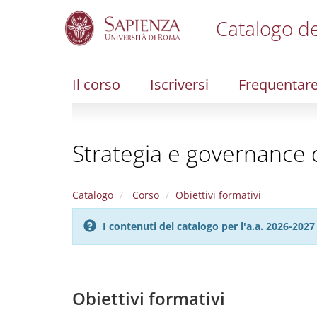
Catalogo de
S
k
i
Il corso
Iscriversi
Frequentar
p
t
o
m
Strategia e governance 
a
i
n
c
Catalogo
Corso
Obiettivi formativi
o
n
I contenuti del catalogo per l'a.a. 2026-20
t
e
n
t
Obiettivi formativi