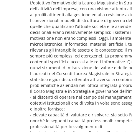
L'obiettivo formativo della Laurea Magistrale in St
dell'attività dell'impresa, con una visione attenta a
ai profili attinenti alla gestione ed alla revisione a
I convenzionali modelli di struttura e di governo del
quelle che qualificano l'attuale società e le aziend
decisionali erano relativamente semplici; i sistemi
motivazione non erano complessi. Oggi, l'ambiente 
microelettronica, informatica, materiali artificiali,
rilevanza gli intangibile assets e le conoscenze; il 
sempre più complessi ed eterogenei. La programmazio
contenuti specifici e accessi alle reti informative.
nuovi strumenti di misurazione del valore e delle pe
I laureati nel Corso di Laurea Magistrale in Strat
statistico e giuridico, ottenuta attraverso la combi
problematiche aziendali nell'ottica integrata prop
Il Corso Magistrale in Strategia e governance dell'i
- ai discenti di operare nel campo del management 
obiettivi istituzionali che di volta in volta sono ass
e inoltre fornisce:
- elevate capacità di valutare e risolvere, sia sotto 
nonché le seguenti capacità professionali: compete
professionalità per lo svolgimento di