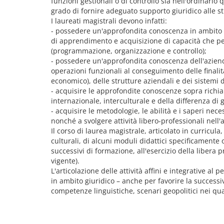
funzioni gestionali o di controllo sia nell'ordinari
grado di fornire adeguato supporto giuridico alle st
I laureati magistrali devono infatti:
- possedere un'approfondita conoscenza in ambito e
di apprendimento e acquisizione di capacità che perm
(programmazione, organizzazione e controllo);
- possedere un'approfondita conoscenza dell'aziend
operazioni funzionali al conseguimento delle finalit
economico), delle strutture aziendali e dei sistemi 
- acquisire le approfondite conoscenze sopra richia
internazionale, interculturale e della differenza di 
- acquisire le metodologie, le abilità e i saperi ne
nonché a svolgere attività libero-professionali nell
Il corso di laurea magistrale, articolato in curricul
culturali, di alcuni moduli didattici specificamente o
successivi di formazione, all'esercizio della liber
vigente).
L'articolazione delle attività affini e integrative a
in ambito giuridico – anche per favorire la successiv
competenze linguistiche, scenari geopolitici nei qua