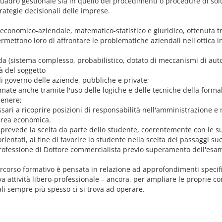
o quadro gestionale sia in quello dei procedimenti o procedure di so
rategie decisionali delle imprese.
conomico-aziendale, matematico-statistico e giuridico, ottenuta tr
ettono loro di affrontare le problematiche aziendali nell'ottica in
a (sistema complesso, probabilistico, dotato di meccanismi di au
à del soggetto
di governo delle aziende, pubbliche e private;
mate anche tramite l'uso delle logiche e delle tecniche della formal
genere;
cessari a ricoprire posizioni di responsabilità nell'amministrazione 
'area economica.
a, prevede la scelta da parte dello studente, coerentemente con le su
rientati, al fine di favorire lo studente nella scelta dei passaggi suc
a professione di Dottore commercialista previo superamento dell'esam
l percorso formativo è pensata in relazione ad approfondimenti specif
a attività libero-professionale – ancora, per ampliare le proprie co
li sempre più spesso ci si trova ad operare.