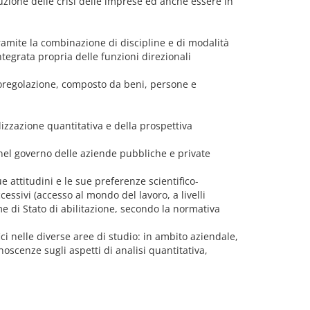
luzione delle crisi delle imprese ed anche essere in
amite la combinazione di discipline e di modalità
tegrata propria delle funzioni direzionali
toregolazione, composto da beni, persone e
izzazione quantitativa e della prospettiva
e nel governo delle aziende pubbliche e private
e attitudini e le sue preferenze scientifico-
cessivi (accesso al mondo del lavoro, a livelli
e di Stato di abilitazione, secondo la normativa
ici nelle diverse aree di studio: in ambito aziendale,
noscenze sugli aspetti di analisi quantitativa,