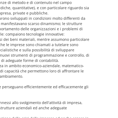
scenze di metodo e di contenuto nel campo
idiche, quantitative), e con particolare riguardo sia
impresa, private e pubbliche.
urono sviluppati in condizioni molto differenti da
ati manifestavano scarso dinamismo; le strutture
portamento delle organizzazioni e i problemi di
ale: compaiono tecnologie innovative:
lissi dei beni materiali, mentre assumono particolare
i che le imprese sono chiamati a tutelare sono
listiche e sulla possibilità di sviluppare
di nuovi strumenti di programmazione e controllo, di
e di adeguate forme di contabilità.
enza in ambito economico-aziendale, matematico-
 di capacità che permettono loro di affrontare le
 cambiamento.
e perseguano efficientemente ed efficacemente gli
onnessi allo svolgimento dell'attività di impresa,
 strutture aziendali ed anche adeguate