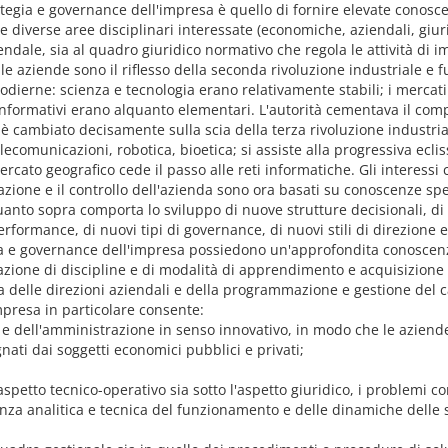
rategia e governance dell'impresa è quello di fornire elevate cono
lle diverse aree disciplinari interessate (economiche, aziendali, giur
ziendale, sia al quadro giuridico normativo che regola le attività di 
le aziende sono il riflesso della seconda rivoluzione industriale e f
e odierne: scienza e tecnologia erano relativamente stabili; i merc
 informativi erano alquanto elementari. L'autorità cementava il com
è cambiato decisamente sulla scia della terza rivoluzione industri
 telecomunicazioni, robotica, bioetica; si assiste alla progressiva ec
mercato geografico cede il passo alle reti informatiche. Gli interess
ne e il controllo dell'azienda sono ora basati su conoscenze specia
 Quanto sopra comporta lo sviluppo di nuove strutture decisionali, 
rformance, di nuovi tipi di governance, di nuovi stili di direzione 
egia e governance dell'impresa possiedono un'approfondita conosc
nazione di discipline e di modalità di apprendimento e acquisizione
ria delle direzioni aziendali e della programmazione e gestione del
mpresa in particolare consente:
e dell'amministrazione in senso innovativo, in modo che le aziend
egnati dai soggetti economici pubblici e privati;
l'aspetto tecnico-operativo sia sotto l'aspetto giuridico, i problemi c
nza analitica e tecnica del funzionamento e delle dinamiche delle