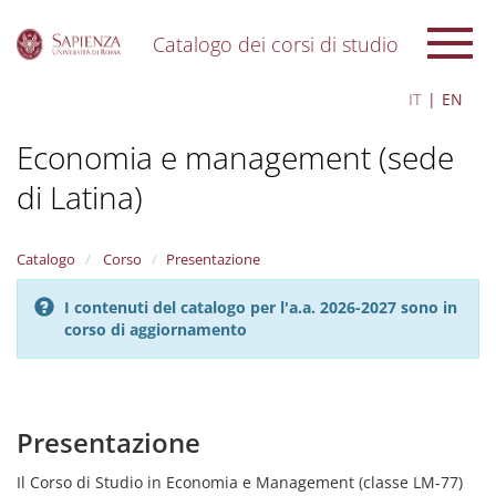
Catalogo dei corsi di studio
S
IT
EN
k
i
Economia e management (sede
p
t
di Latina)
o
m
a
i
Catalogo
Corso
Presentazione
n
c
I contenuti del catalogo per l'a.a. 2026-2027 sono in
o
corso di aggiornamento
n
t
e
n
Presentazione
t
Il Corso di Studio in Economia e Management (classe LM-77)