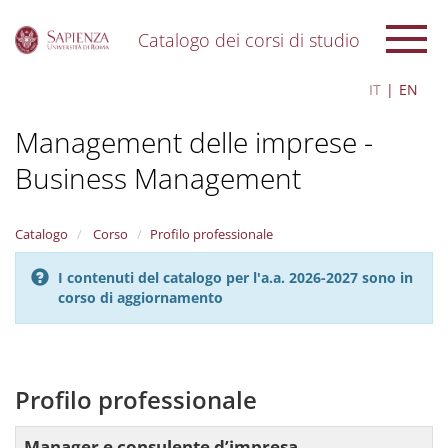
Catalogo dei corsi di studio
S
IT
EN
k
i
Management delle imprese -
p
t
Business Management
o
m
a
i
Catalogo
Corso
Profilo professionale
n
c
I contenuti del catalogo per l'a.a. 2026-2027 sono in
o
corso di aggiornamento
n
t
e
n
Profilo professionale
t
Manager e consulente d’impresa