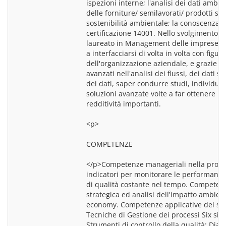
ispezioni interne; l'analisi dei dati ambien
delle forniture/ semilavorati/ prodotti seco
sostenibilità ambientale; la conoscenza d
certificazione 14001. Nello svolgimento di t
laureato in Management delle imprese po
a interfacciarsi di volta in volta con figure 
dell'organizzazione aziendale, e grazie ai 
avanzati nell'analisi dei flussi, dei dati stat
dei dati, saper condurre studi, individuar
soluzioni avanzate volte a far ottenere risu
redditività importanti.
<p>
COMPETENZE
</p>Competenze manageriali nella progr
indicatori per monitorare le performance e
di qualità costante nel tempo. Competenze
strategica ed analisi dell'impatto ambient
economy. Competenze applicative dei seg
Tecniche di Gestione dei processi Six sigm
Strumenti di controllo della qualità; Dia