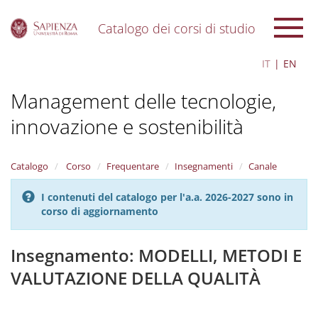
Catalogo dei corsi di studio
S
IT
EN
k
i
Management delle tecnologie,
p
t
innovazione e sostenibilità
o
m
a
i
Catalogo
Corso
Frequentare
Insegnamenti
Canale
n
c
I contenuti del catalogo per l'a.a. 2026-2027 sono in
o
corso di aggiornamento
n
t
Insegnamento: MODELLI, METODI E
e
n
VALUTAZIONE DELLA QUALITÀ
t