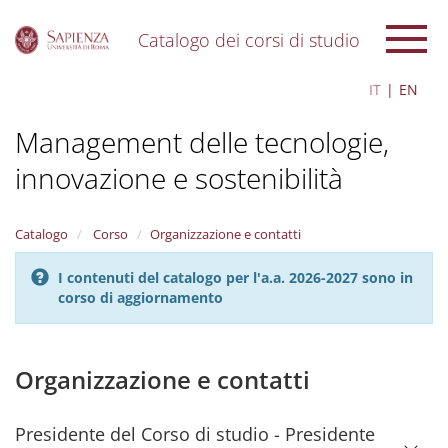
Catalogo dei corsi di studio
S
IT
EN
k
i
Management delle tecnologie,
p
t
innovazione e sostenibilità
o
m
a
i
Catalogo
Corso
Organizzazione e contatti
n
c
I contenuti del catalogo per l'a.a. 2026-2027 sono in
o
corso di aggiornamento
n
t
e
Organizzazione e contatti
n
t
Presidente del Corso di studio - Presidente