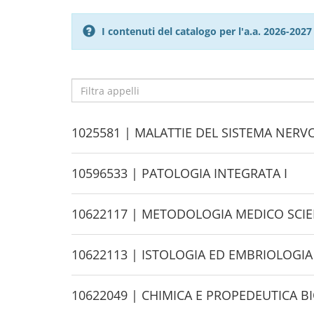
I contenuti del catalogo per l'a.a. 2026-20
Filtra
appelli
H
1025581 | MALATTIE DEL SISTEMA NERV
i
d
H
10596533 | PATOLOGIA INTEGRATA I
e
i
d
H
10622117 | METODOLOGIA
e
i
d
H
10622113 | ISTOLOGIA ED EMBRIOLOGIA
e
i
d
H
10622049 | CHIMICA E PROPEDEUTICA B
e