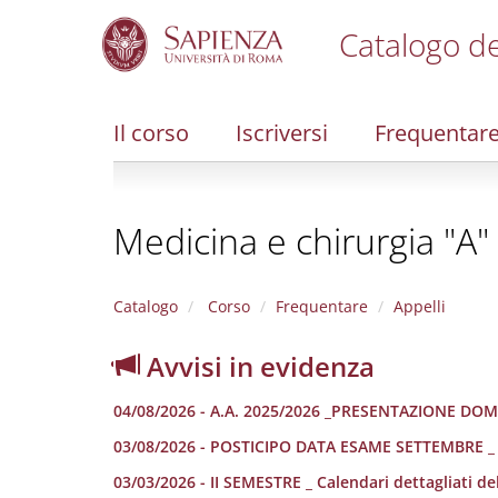
Catalogo de
S
k
i
Il corso
Iscriversi
Frequentar
p
t
o
m
Medicina e chirurgia "A"
a
i
n
c
Catalogo
Corso
Frequentare
Appelli
o
n
Avvisi in evidenza
t
e
04/08/2026 - A.A. 2025/2026 _PRESENTAZIONE DOM
n
t
03/08/2026 - POSTICIPO DATA ESAME SETTEMBRE _ 
03/03/2026 - II SEMESTRE _ Calendari dettagliati dell