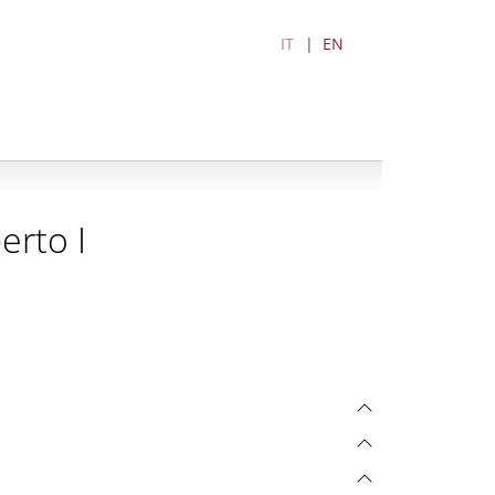
IT
EN
erto I