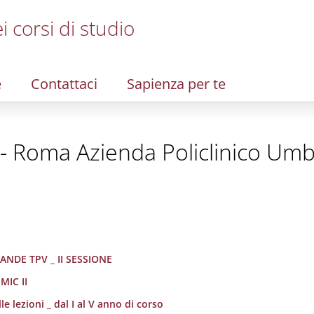
i corsi di studio
e
Contattaci
Sapienza per te
 - Roma Azienda Policlinico Umb
ANDE TPV _ II SESSIONE
MIC II
e lezioni _ dal I al V anno di corso