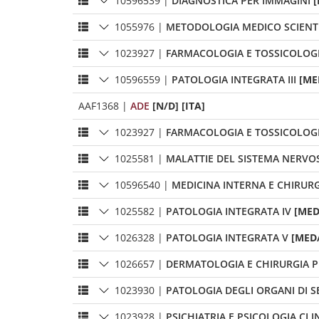
10596539
|
DIAGNOSTICA PER IMMAGINI
[
1055976
|
METODOLOGIA MEDICO SCIENTI
1023927
|
FARMACOLOGIA E TOSSICOLOG
10596559
|
PATOLOGIA INTEGRATA III
[ME
AAF1368
|
ADE
[N/D] [ITA]
1023927
|
FARMACOLOGIA E TOSSICOLOG
1025581
|
MALATTIE DEL SISTEMA NERVO
10596540
|
MEDICINA INTERNA E CHIRURG
1025582
|
PATOLOGIA INTEGRATA IV
[MED
1026328
|
PATOLOGIA INTEGRATA V
[MED/
1026657
|
DERMATOLOGIA E CHIRURGIA P
1023930
|
PATOLOGIA DEGLI ORGANI DI 
1023928
|
PSICHIATRIA E PSICOLOGIA CLI