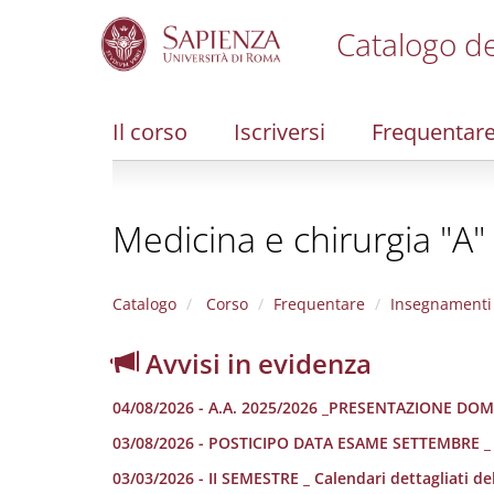
Catalogo de
S
k
i
Il corso
Iscriversi
Frequentar
p
t
o
m
Medicina e chirurgia "A"
a
i
n
c
Catalogo
Corso
Frequentare
Insegnamenti
o
n
Avvisi in evidenza
t
e
04/08/2026 - A.A. 2025/2026 _PRESENTAZIONE DOM
n
t
03/08/2026 - POSTICIPO DATA ESAME SETTEMBRE _ 
03/03/2026 - II SEMESTRE _ Calendari dettagliati dell