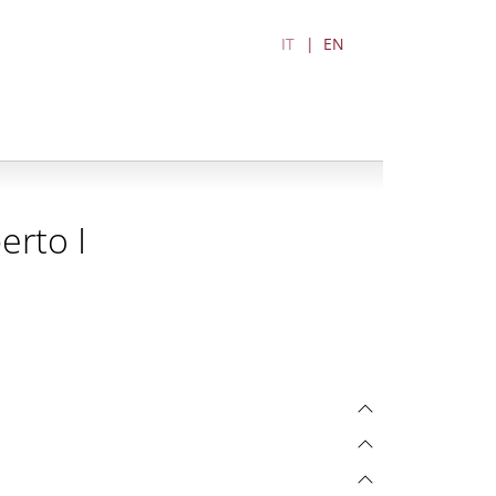
IT
EN
erto I