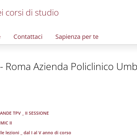
i corsi di studio
e
Contattaci
Sapienza per te
 - Roma Azienda Policlinico Umb
ANDE TPV _ II SESSIONE
MIC II
e lezioni _ dal I al V anno di corso