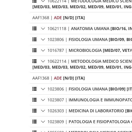
10622114
|
METODOLOGIA MEDICO SCIENT
[MED/03, MED/03, MED/02, MED/09, MED/01, ING-
AAF1368
|
ADE
[N/D] [ITA]
10621118
|
ANATOMIA UMANA
[BIO/16, I
1023806
|
FISIOLOGIA UMANA
[BIO/09, BI
1016787
|
MICROBIOLOGIA
[MED/07, VET/0
10622114
|
METODOLOGIA MEDICO SCIENT
[MED/03, MED/03, MED/02, MED/09, MED/01, ING-
AAF1368
|
ADE
[N/D] [ITA]
1023806
|
FISIOLOGIA UMANA
[BIO/09] [I
1023807
|
IMMUNOLOGIA E IMMUNOPAT
1026303
|
MEDICINA DI LABORATORIO
[BI
1023809
|
PATOLOGIA E FISIOPATOLOGIA