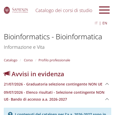
Catalogo dei corsi di studio
S
IT
EN
k
i
Bioinformatics - Bioinformatica
p
t
o
Informazione e Vita
m
a
i
Catalogo
Corso
Profilo professionale
n
c
Avvisi in evidenza
o
n
21/07/2026 - Graduatoria selezione contingente NON UE
t
e
09/07/2026 - Elenco risultati - Selezione contingente NON
n
UE- Bando di accesso a.a. 2026-2027
t
I contenuti del catalogo per l'a.a. 2026-2027 sono in