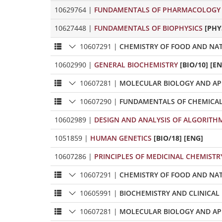
10629764
|
FUNDAMENTALS OF PHARMACOLOGY
10627448
|
FUNDAMENTALS OF BIOPHYSICS
[PHY
10607291
|
CHEMISTRY OF FOOD AND N
10602990
|
GENERAL BIOCHEMISTRY
[BIO/10] [E
10607281
|
MOLECULAR BIOLOGY AND AP
10607290
|
FUNDAMENTALS OF CHEMICAL
10602989
|
DESIGN AND ANALYSIS OF ALGORITH
1051859
|
HUMAN GENETICS
[BIO/18] [ENG]
10607286
|
PRINCIPLES OF MEDICINAL CHEMISTR
10607291
|
CHEMISTRY OF FOOD AND N
10605991
|
BIOCHEMISTRY AND CLINICAL
10607281
|
MOLECULAR BIOLOGY AND AP