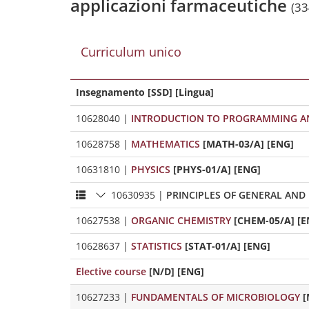
applicazioni farmaceutiche
(33
Curriculum unico
Insegnamento [SSD] [Lingua]
10628040
|
INTRODUCTION TO PROGRAMMING A
10628758
|
MATHEMATICS
[MATH-03/A] [ENG]
10631810
|
PHYSICS
[PHYS-01/A] [ENG]
10630935
|
PRINCIPLES OF GENERAL AND
10627538
|
ORGANIC CHEMISTRY
[CHEM-05/A] [E
10628637
|
STATISTICS
[STAT-01/A] [ENG]
Elective course
[N/D] [ENG]
10627233
|
FUNDAMENTALS OF MICROBIOLOGY
[