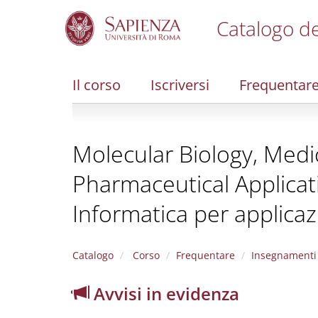
Catalogo de
S
k
i
Il corso
Iscriversi
Frequentar
p
t
o
m
Molecular Biology, Medi
a
i
Pharmaceutical Applicat
n
c
Informatica per applica
o
n
t
e
Catalogo
Corso
Frequentare
Insegnamenti
n
t
Avvisi in evidenza