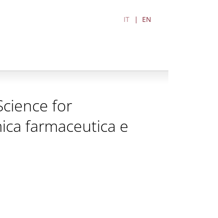
IT
EN
cience for
mica farmaceutica e